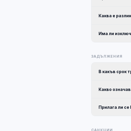
Каква е разли
Има ли изключ
ЗАДЪЛЖЕНИЯ
В какъв срок 
Какво означав
Прилага ли се
САНКЦИИ