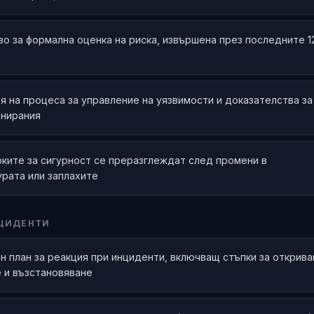
о за формална оценка на риска, извършена през последните 1
 на процеса за управление на уязвимости и доказателства за
анирания
рките за сигурност се преразглеждат след промени в
рата или заплахите
НЦИДЕНТИ
 план за реакция при инциденти, включващ стъпки за открива
 и възстановяване