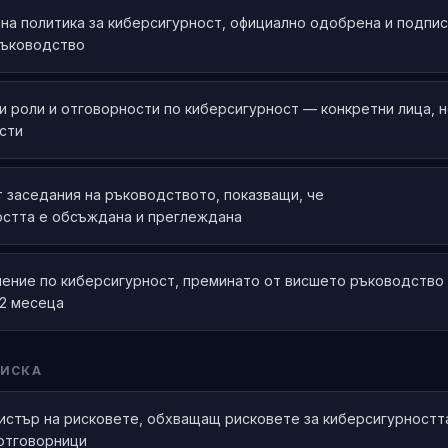
а политика за киберсигурност, официално одобрена и подпи
ръководство
 роли и отговорности по киберсигурност — конкретни лица, 
сти
 заседания на ръководството, показващи, че
остта е обсъждана и преглеждана
чение по киберсигурност, преминато от висшето ръководство
12 месеца
РИСКА
истър на рисковете, обхващащ рисковете за киберсигурността
отговорници