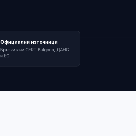
️
Официални източници
Връзки към CERT Bulgaria, ДАНС
и ЕС