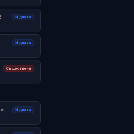
2
И двата
И двата
Съществени
не,
И двата