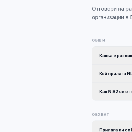
Отговори на ра
организации в 
ОБЩИ
Каква е разли
Кой прилага N
Как NIS2 се о
ОБХВАТ
Прилага ли се