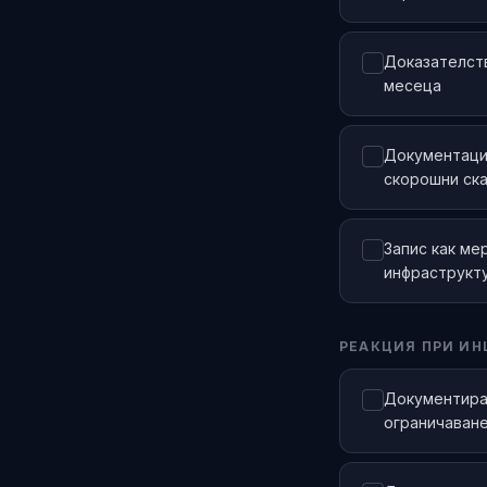
Доказателств
месеца
Документация
скорошни ск
Запис как ме
инфраструкту
РЕАКЦИЯ ПРИ И
Документиран
ограничаване