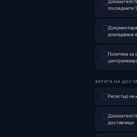
Доказателств
последните 
Документиран
докладване в
Политика за 
централизир
ВЕРИГА НА ДОСТ
Регистър на 
Доказателств
доставчици