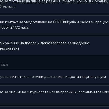
о за тестване на плана за реакция (симулационно или реално)
12 месеца
и контакт за уведомяване на CERT Bulgaria и работен процес 
 срок 24/72 часа
съхранение на логове и доказателство за внедрено
ано логване
АВКИ
критичните технологични доставчици и доставчици на услуги
о за оценки на сигурността или въпросници, попълнени за кл