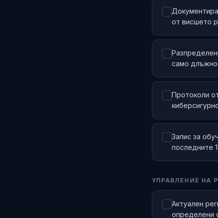
Документиран
от висшето 
Разпределени
само длъжно
Протоколи от
киберсигурн
Запис за обу
последните 
УПРАВЛЕНИЕ НА 
Актуален рег
определени 