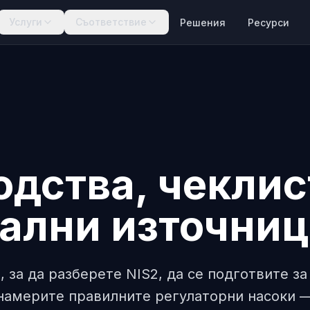
Услуги
Съответствие
Решения
Ресурси
дства, чеклис
ални източни
 за да разберете NIS2, да се подготвите за
 намерите правилните регулаторни насоки 