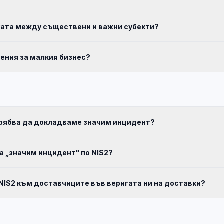
ката между съществени и важни субекти?
ения за малкия бизнес?
трябва да докладваме значим инцидент?
а „значим инцидент" по NIS2?
 NIS2 към доставчиците във веригата ни на доставки?