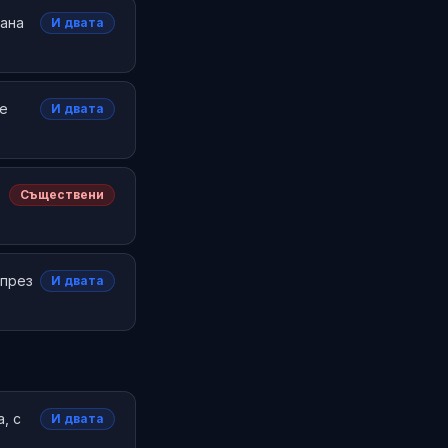
сана
И двата
не
И двата
Съществени
 през
И двата
, с
И двата