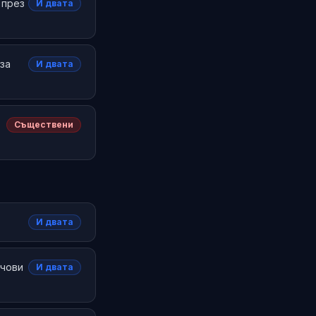
 през
И двата
за
И двата
Съществени
И двата
ючови
И двата