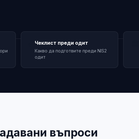
✅
🏛
Чеклист преди одит
вори
Какво да подготвите преди NIS2
одит
задавани въпроси