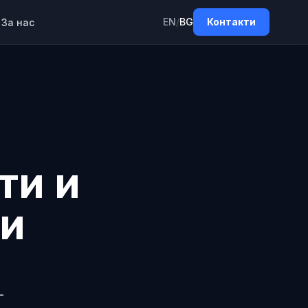
EN
/
BG
Контакти
За нас
ти и
ци
—