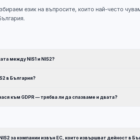
збираем език на въпросите, които най-често чува
България.
ката между NIS1 и NIS2?
IS2 в България?
тнася към GDPR — трябва ли да спазваме и двата?
 NIS2 за компании извън ЕС, които извършват дейност в Б